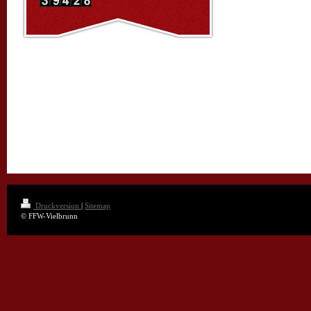
Druckversion
|
Sitemap
© FFW-Vielbrunn