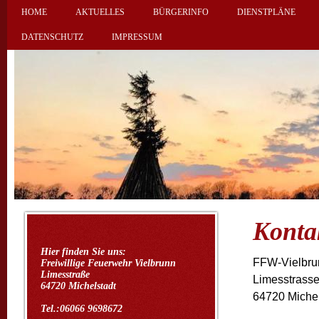
HOME
AKTUELLES
BÜRGERINFO
DIENSTPLÄNE
DATENSCHUTZ
IMPRESSUM
Konta
Hier finden Sie uns:
FFW-Vielbru
Freiwillige Feuerwehr Vielbrunn
Limesstraße
Limesstrass
64720 Michelstadt
64720 Michel
Tel.:06066 9698672