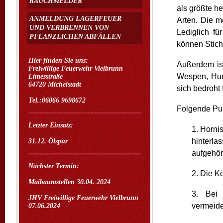
RAUCHMELDER
als größte 
ANMELDUNG LAGERFEUER
Arten. Die m
UND VERBRENNEN VON
Lediglich fü
PFLANZLICHEN ABFÄLLEN
können Stic
Hier finden Sie uns:
Außerdem ist
Freiwillige Feuerwehr Vielbrunn
Wespen, Hum
Limesstraße
64720 Michelstadt
sich bedroht 
Tel.:06066 9698672
Folgende Pun
Letzter Einsatz:
1. Horni
hinterla
31.12. Ölspur
aufgehör
Nächster Termin:
2. Die Kö
Maibaumstellen 30.04. 2024
3. Bei 
JHV Freiwillige Feuerwehr Vielbrunn
vermeide
07.06.2024