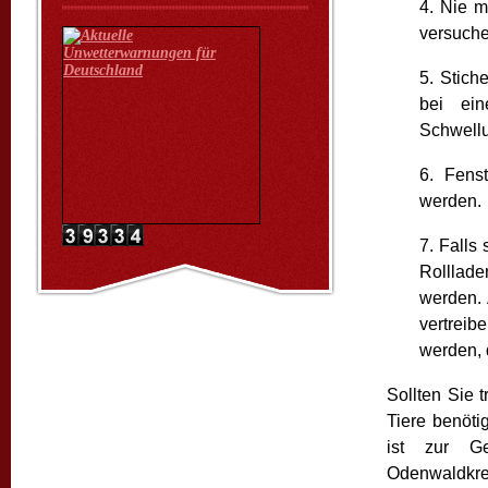
4. Nie m
versuche
5. Stiche
bei ein
Schwellu
6. Fens
werden.
7. Falls 
Rolllade
werden. 
vertrei
werden, 
Sollten Sie 
Tiere benöti
ist zur G
Odenwaldkrei