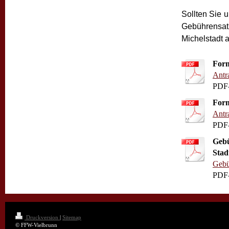
Sollten Sie 
Gebührensatz
Michelstadt a
Form
Antr
PDF-
Form
Antr
PDF-
Gebü
Stad
Gebü
PDF-
Druckversion
|
Sitemap
© FFW-Vielbrunn